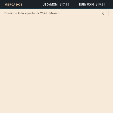
USD/MXN
EUR/MXN
Bit
MERCADOS
$17.15
$19.81
☾
Domingo 9 de agosto de 2026 · México