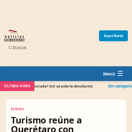
Suscríbete
☰
Sin categoría
ÚLTIMA HORA
nta equivocada? Así se pide la devolución
IPAB: qué 
ESTATAL
ESTATAL
Turismo reúne a
Querétaro con