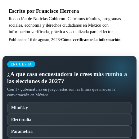
Escrito por
Francisco Herrera
Redacción de Noticias Gobierno. Cubrimos trámites, programas
sociales, economía y derechos ciudadanos en México con
información verificada, práctica y actualizada para el lector.
Publicado: 16 de agosto, 2023
·
Cómo verificamos la información
ENCUESTA
¿A qué casa encuestadora le crees más rumbo a
las elecciones de 2027?
Con 17 gubernaturas en juego, estas son las firmas que marcan la
conversación en México.
Mitofsky
Electoralia
Parametría