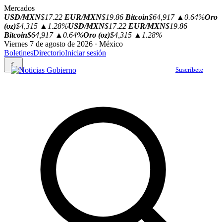
Mercados
USD/MXN
$17.22
EUR/MXN
$19.86
Bitcoin
$64,917
▲0.64%
Oro
(oz)
$4,315
▲1.28%
USD/MXN
$17.22
EUR/MXN
$19.86
Bitcoin
$64,917
▲0.64%
Oro (oz)
$4,315
▲1.28%
Viernes 7 de agosto de 2026 · México
Boletines
Directorio
Iniciar sesión
☾
Suscríbete