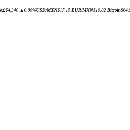
oz)
$4,340
▲0.86%
USD/MXN
$17.15
EUR/MXN
$19.82
Bitcoin
$64,