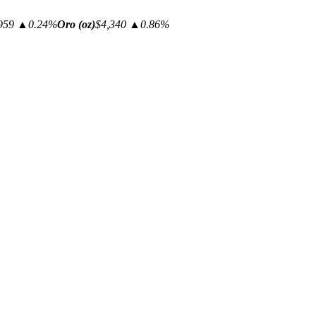
959
▲0.24%
Oro (oz)
$4,340
▲0.86%