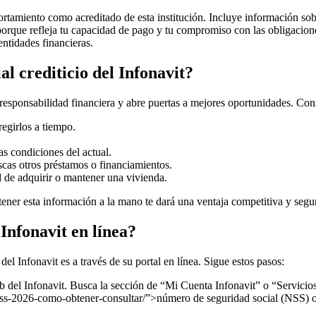
mportamiento como acreditado de esta institución. Incluye información sob
 porque refleja tu capacidad de pago y tu compromiso con las obligacione
entidades financieras.
al crediticio del Infonavit?
 responsabilidad financiera y abre puertas a mejores oportunidades. Con
regirlos a tiempo.
as condiciones del actual.
uscas otros préstamos o financiamientos.
 de adquirir o mantener una vivienda.
r esta información a la mano te dará una ventaja competitiva y seguri
 Infonavit en línea?
el Infonavit es a través de su portal en línea. Sigue estos pasos:
b del Infonavit. Busca la sección de “Mi Cuenta Infonavit” o “Servicio
ss
-2026-como-obtener-consultar/”>número de seguridad social (NSS) o co