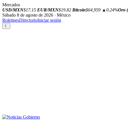
Mercados
USD/MXN
$17.15
EUR/MXN
$19.82
Bitcoin
$64,959
▲0.24%
Oro (
Sábado 8 de agosto de 2026 · México
Boletines
Directorio
Iniciar sesión
☾