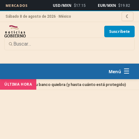
USD/MXN
EUR/MXN
Bit
MERCADOS
$17.15
$19.82
☾
Sábado 8 de agosto de 2026 · México
Suscríbete
☰
Sin categ
ÚLTIMA HORA
nero si tu banco quiebra (y hasta cuánto está protegido)