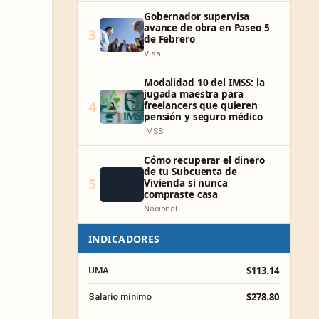
Gobernador supervisa
avance de obra en Paseo 5
3
de Febrero
Visa
Modalidad 10 del IMSS: la
jugada maestra para
4
freelancers que quieren
pensión y seguro médico
IMSS
Cómo recuperar el dinero
de tu Subcuenta de
5
Vivienda si nunca
compraste casa
Nacional
INDICADORES
$113.14
UMA
$278.80
Salario mínimo