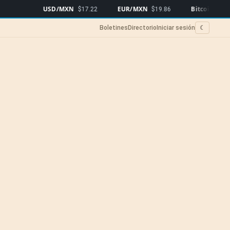
USD/MXN
EUR/MXN
Bitcoin
$17.22
$19.86
$64,344
▼0.6
Boletines
Directorio
Iniciar sesión
☾