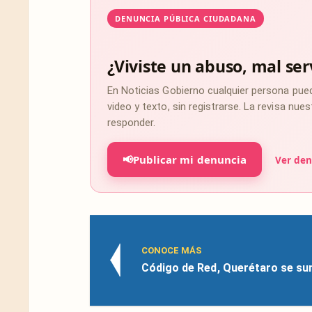
DENUNCIA PÚBLICA CIUDADANA
¿Viviste un abuso, mal ser
En Noticias Gobierno cualquier persona pue
video y texto, sin registrarse. La revisa nu
responder.
📢
Publicar mi denuncia
Ver den
CONOCE MÁS
Código de Red, Querétaro se su