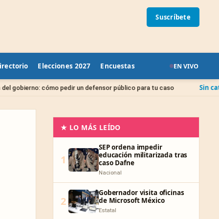
Suscríbete
irectorio
Elecciones 2027
Encuestas
EN VIVO
Sin categoría
 pedir un defensor público para tu caso
Juicio de A
★ LO MÁS LEÍDO
SEP ordena impedir
educación militarizada tras
1
caso Dafne
Nacional
Gobernador visita oficinas
2
de Microsoft México
Estatal