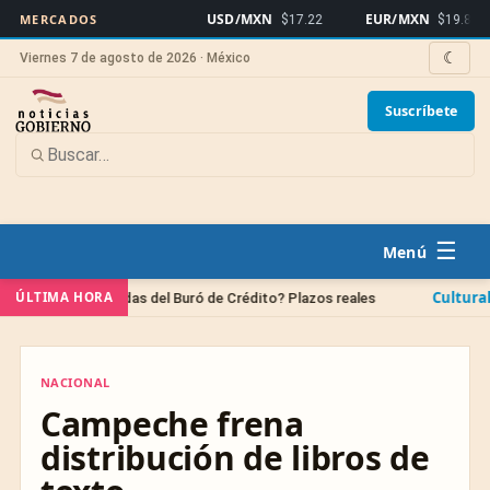
USD/MXN
EUR/MXN
MERCADOS
$17.22
$19.86
☾
Viernes 7 de agosto de 2026 · México
Suscríbete
☰
Cultural
ÚLTIMA HORA
las deudas del Buró de Crédito? Plazos reales
Vacaciones
NACIONAL
NACIONAL
Campeche frena
distribución de libros de