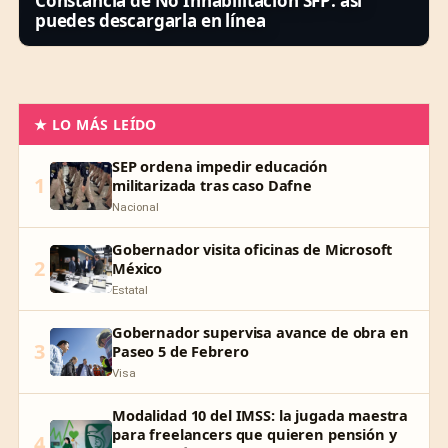
Constancia de No Inhabilitación SFP: así
puedes descargarla en línea
★ LO MÁS LEÍDO
SEP ordena impedir educación
1
militarizada tras caso Dafne
Nacional
Gobernador visita oficinas de Microsoft
2
México
Estatal
Gobernador supervisa avance de obra en
3
Paseo 5 de Febrero
Visa
Modalidad 10 del IMSS: la jugada maestra
para freelancers que quieren pensión y
4