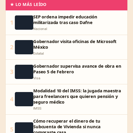
★ LO MÁS LEÍDO
SEP ordena impedir educación
1
militarizada tras caso Dafne
Nacional
Gobernador visita oficinas de Microsoft
2
México
Estatal
Gobernador supervisa avance de obra en
3
Paseo 5 de Febrero
Visa
Modalidad 10 del IMSS: la jugada maestra
para freelancers que quieren pensión y
4
seguro médico
IMSS
Cómo recuperar el dinero de tu
Subcuenta de Vivienda si nunca
5
compraste casa