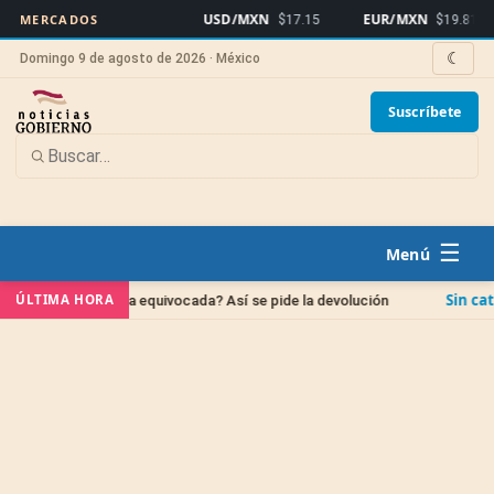
USD/MXN
EUR/MXN
B
MERCADOS
$17.15
$19.81
☾
Domingo 9 de agosto de 2026 · México
Suscríbete
☰
Sin categoría
ÚLTIMA HORA
a cuenta equivocada? Así se pide la devolución
IPAB