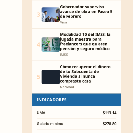
Gobernador supervisa
avance de obra en Paseo 5
3
de Febrero
Visa
Modalidad 10 del IMSS: la
jugada maestra para
4
freelancers que quieren
pensión y seguro médico
IMSS
Cómo recuperar el dinero
de tu Subcuenta de
5
Vivienda si nunca
compraste casa
Nacional
INDICADORES
$113.14
UMA
$278.80
Salario mínimo