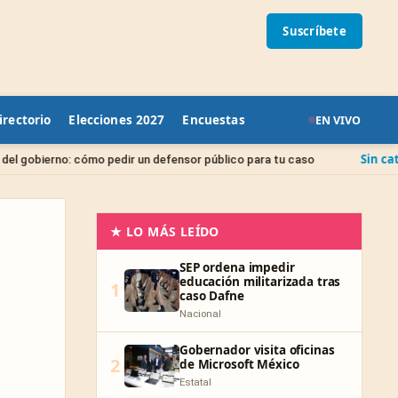
Suscríbete
irectorio
Elecciones 2027
Encuestas
EN VIVO
Sin categoría
 pedir un defensor público para tu caso
Juicio de A
★ LO MÁS LEÍDO
SEP ordena impedir
educación militarizada tras
1
caso Dafne
Nacional
Gobernador visita oficinas
2
de Microsoft México
Estatal