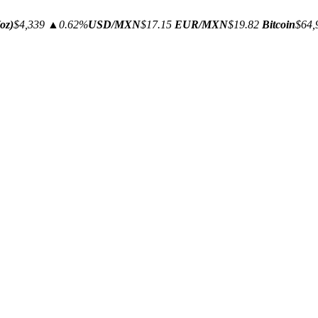
oz)
$4,339
▲0.62%
USD/MXN
$17.15
EUR/MXN
$19.82
Bitcoin
$64,