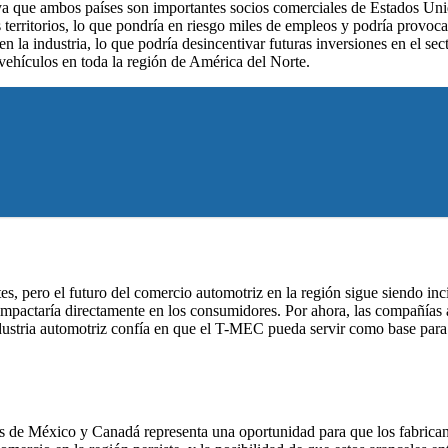
ya que ambos países son importantes socios comerciales de Estados Uni
s territorios, lo que pondría en riesgo miles de empleos y podría provoc
la industria, lo que podría desincentivar futuras inversiones en el sec
e vehículos en toda la región de América del Norte.
es, pero el futuro del comercio automotriz en la región sigue siendo incie
 impactaría directamente en los consumidores. Por ahora, las compañía
 industria automotriz confía en que el T-MEC pueda servir como base par
es de México y Canadá representa una oportunidad para que los fabrican