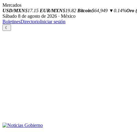
Mercados
USD/MXN
$17.15
EUR/MXN
$19.82
Bitcoin
$64,949
▼0.14%
Oro (
Sábado 8 de agosto de 2026 · México
Boletines
Directorio
Iniciar sesión
☾