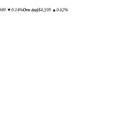
949
▼0.14%
Oro (oz)
$4,339
▲0.62%