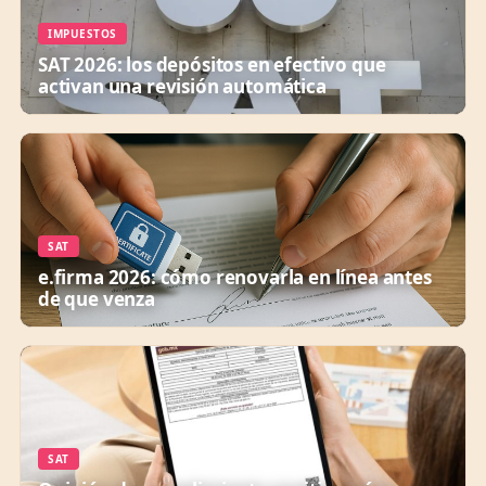
IMPUESTOS
SAT 2026: los depósitos en efectivo que
activan una revisión automática
SAT
e.firma 2026: cómo renovarla en línea antes
de que venza
SAT