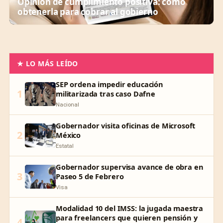
Opinión de cumplimiento positiva: cómo
obtenerla para cobrar al gobierno
★ LO MÁS LEÍDO
SEP ordena impedir educación
1
militarizada tras caso Dafne
Nacional
Gobernador visita oficinas de Microsoft
2
México
Estatal
Gobernador supervisa avance de obra en
3
Paseo 5 de Febrero
Visa
Modalidad 10 del IMSS: la jugada maestra
para freelancers que quieren pensión y
4