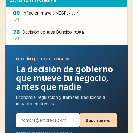
AGENDA ECONÓMICA
09
Inflación mayo (INEGI)
07:00 h
JUN
26
Decisión de tasa Banxico
13:00 h
JUN
BOLETÍN EJECUTIVO · 7:00 A. M.
La decisión de gobierno
que mueve tu negocio,
antes que nadie
Economía, regulación y trámites traducidos a
impacto empresarial.
Suscribirme
Información responsable e imparcial.