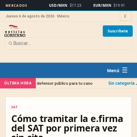
USD/MXN
EUR/MXN
Bitcoi
MERCADOS
$17.23
$19.91
☾
Jueves 6 de agosto de 2026 · México
Suscríbete
☰
Sin categoría
ÚLTIMA HORA
un defensor público para tu caso
Juicio de Amparo: 
SAT
SAT
Cómo tramitar la e.firma
del SAT por primera vez