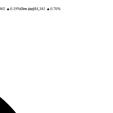
965
▲0.19%
Oro (oz)
$4,341
▲0.76%