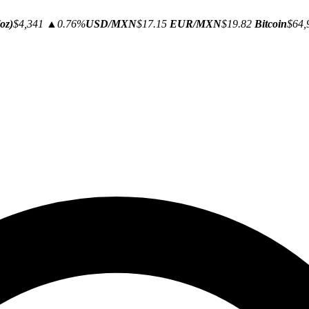
oz)
$4,341
▲0.76%
USD/MXN
$17.15
EUR/MXN
$19.82
Bitcoin
$64,