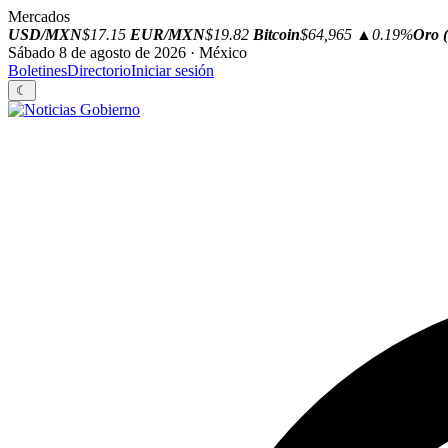
Mercados
USD/MXN
$17.15
EUR/MXN
$19.82
Bitcoin
$64,965
▲0.19%
Oro (
Sábado 8 de agosto de 2026 · México
Boletines
Directorio
Iniciar sesión
☾