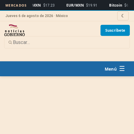
USD/MXN
EUR/MXN
Bitcoin
MERCADOS
$17.23
$19.91
$64,809
▲0.
☾
Jueves 6 de agosto de 2026 · México
Suscríbete
☰