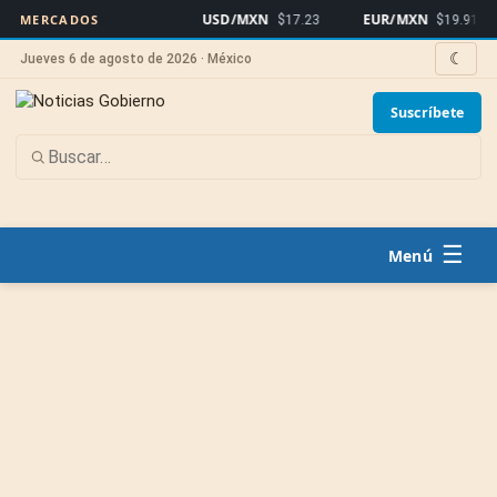
USD/MXN
EUR/MXN
MERCADOS
$17.23
$19.91
☾
Jueves 6 de agosto de 2026 · México
Suscríbete
☰