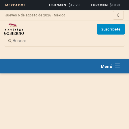
USD/MXN
EUR/MXN
Bitc
MERCADOS
$17.23
$19.91
☾
Jueves 6 de agosto de 2026 · México
Suscríbete
☰