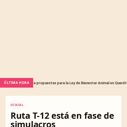
Sin
ÚLTIMA HORA
senta propuestas para la Ley de Bienestar Animal en Querétaro
ESTATAL
ESTATAL
Ruta T-12 está en fase de
simulacros