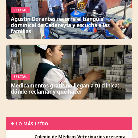
ESTATAL
Agustín Dorantes recorre el tianguis
dominical de Cadereyta y escucha a las
familias
ESTATAL
Medicamentos gratis no llegan a tu clínica:
dónde reclamar y qué hacer
★ LO MÁS LEÍDO
Colegio de Médicos Veterinarios presenta