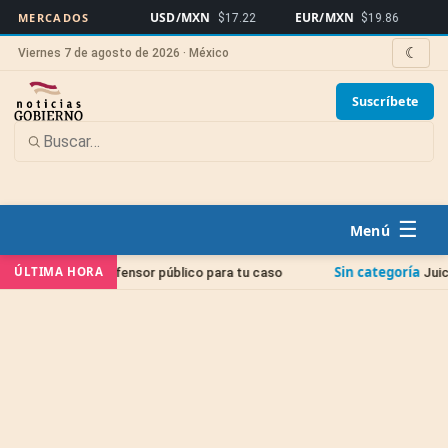
USD/MXN
EUR/MXN
Bitcoin
MERCADOS
$17.22
$19.86
☾
Viernes 7 de agosto de 2026 · México
Suscríbete
☰
Sin categoría
ÚLTIMA HORA
un defensor público para tu caso
Juicio de Amparo: L