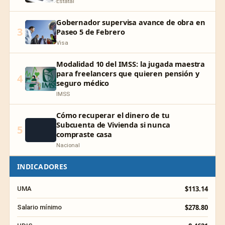
Estatal
Gobernador supervisa avance de obra en
3
Paseo 5 de Febrero
Visa
Modalidad 10 del IMSS: la jugada maestra
para freelancers que quieren pensión y
4
seguro médico
IMSS
Cómo recuperar el dinero de tu
Subcuenta de Vivienda si nunca
5
compraste casa
Nacional
INDICADORES
$113.14
UMA
$278.80
Salario mínimo