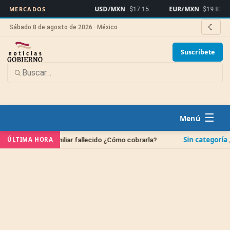
USD/MXN
EUR/MXN
MERCADOS
$17.15
$19.82
☾
Sábado 8 de agosto de 2026 · México
Suscríbete
☰
Sin categoría
ÚLTIMA HORA
e un familiar fallecido ¿Cómo cobrarla?
¿Cuándo se 