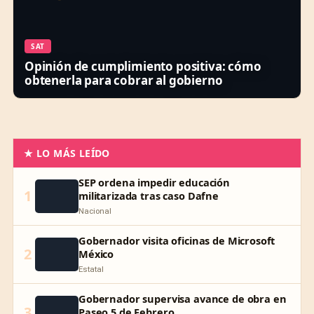
SAT
Opinión de cumplimiento positiva: cómo
obtenerla para cobrar al gobierno
★ LO MÁS LEÍDO
SEP ordena impedir educación
1
militarizada tras caso Dafne
Nacional
Gobernador visita oficinas de Microsoft
2
México
Estatal
Gobernador supervisa avance de obra en
3
Paseo 5 de Febrero