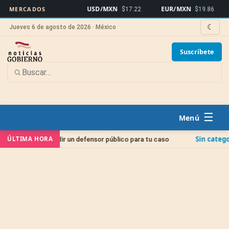
USD/MXN
EUR/MXN
Bit
MERCADOS
$17.22
$19.86
☾
Jueves 6 de agosto de 2026 · México
Suscríbete
☰
Sin categoría
ÚLTIMA HORA
mo pedir un defensor público para tu caso
Juicio de