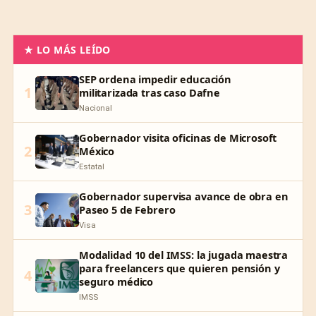
★ LO MÁS LEÍDO
SEP ordena impedir educación
1
militarizada tras caso Dafne
Nacional
Gobernador visita oficinas de Microsoft
2
México
Estatal
Gobernador supervisa avance de obra en
3
Paseo 5 de Febrero
Visa
Modalidad 10 del IMSS: la jugada maestra
para freelancers que quieren pensión y
4
seguro médico
IMSS