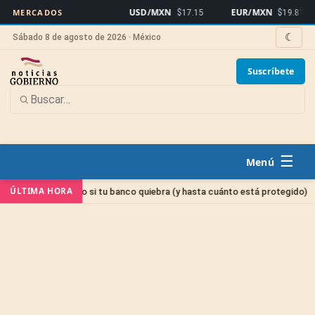
USD/MXN
EUR/MXN
B
MERCADOS
$17.15
$19.81
☾
Sábado 8 de agosto de 2026 · México
Suscríbete
☰
Sin c
ÚLTIMA HORA
u dinero si tu banco quiebra (y hasta cuánto está protegido)