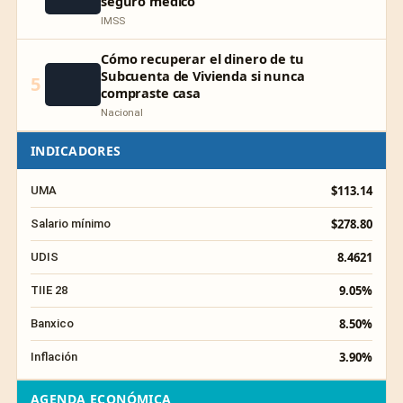
seguro médico
IMSS
Cómo recuperar el dinero de tu
Subcuenta de Vivienda si nunca
5
compraste casa
Nacional
INDICADORES
$113.14
UMA
$278.80
Salario mínimo
8.4621
UDIS
9.05%
TIIE 28
8.50%
Banxico
3.90%
Inflación
AGENDA ECONÓMICA