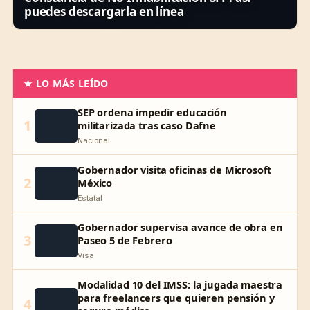
puedes descargarla en línea
★ LO MÁS LEÍDO
SEP ordena impedir educación
1
militarizada tras caso Dafne
Nacional
Gobernador visita oficinas de Microsoft
2
México
Estatal
Gobernador supervisa avance de obra en
3
Paseo 5 de Febrero
Visa
Modalidad 10 del IMSS: la jugada maestra
para freelancers que quieren pensión y
4