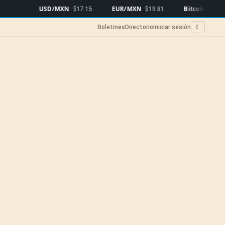
USD/MXN
EUR/MXN
Bitcoin
$17.15
$19.81
$64,898
▼0.11
Boletines
Directorio
Iniciar sesión
☾