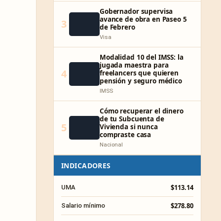
Gobernador supervisa
avance de obra en Paseo 5
3
de Febrero
Visa
Modalidad 10 del IMSS: la
jugada maestra para
4
freelancers que quieren
pensión y seguro médico
IMSS
Cómo recuperar el dinero
de tu Subcuenta de
5
Vivienda si nunca
compraste casa
Nacional
INDICADORES
$113.14
UMA
$278.80
Salario mínimo