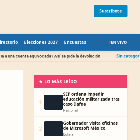
Suscríbete
irectorio
Elecciones 2027
Encuestas
EN VIVO
Sin categoría
uivocada? Así se pide la devolución
IPAB: qué pasa 
★ LO MÁS LEÍDO
SEP ordena impedir
educación militarizada tras
1
caso Dafne
Nacional
Gobernador visita oficinas
2
de Microsoft México
Estatal