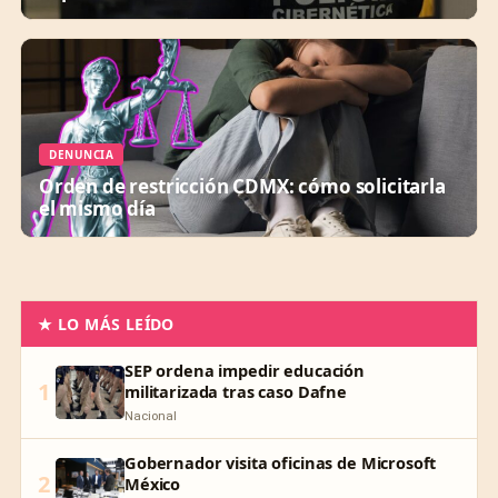
DENUNCIA
Orden de restricción CDMX: cómo solicitarla
el mismo día
★ LO MÁS LEÍDO
SEP ordena impedir educación
1
militarizada tras caso Dafne
Nacional
Gobernador visita oficinas de Microsoft
2
México