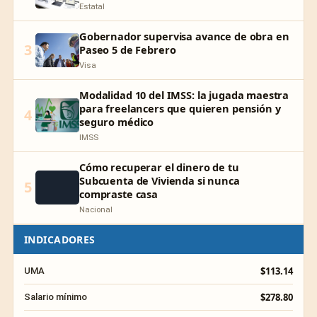
Estatal
Gobernador supervisa avance de obra en
3
Paseo 5 de Febrero
Visa
Modalidad 10 del IMSS: la jugada maestra
para freelancers que quieren pensión y
4
seguro médico
IMSS
Cómo recuperar el dinero de tu
Subcuenta de Vivienda si nunca
5
compraste casa
Nacional
INDICADORES
$113.14
UMA
$278.80
Salario mínimo