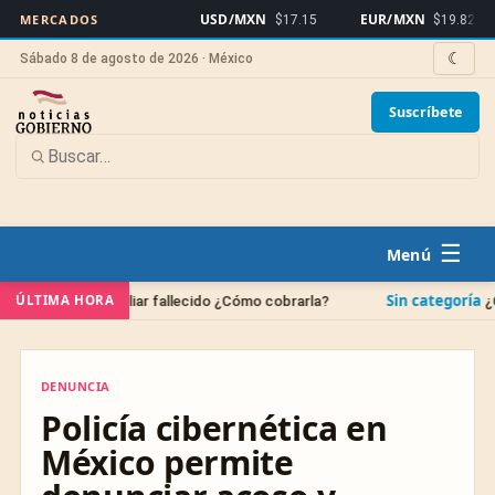
USD/MXN
EUR/MXN
Bi
MERCADOS
$17.15
$19.82
☾
Sábado 8 de agosto de 2026 · México
Suscríbete
☰
Sin categoría
ÚLTIMA HORA
 familiar fallecido ¿Cómo cobrarla?
¿Cuándo se borr
DENUNCIA
DENUNCIA
Policía cibernética en
México permite