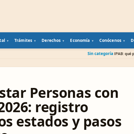
tal
Trámites
Derechos
Economía
Conócenos
D
Sin categoría
IPAB: qué pasa con tu dinero
star Personas con
026: registro
os estados y pasos