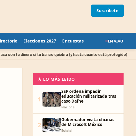
Suscríbete
irectorio
Elecciones 2027
Encuestas
EN VIVO
Sin categorí
 si tu banco quiebra (y hasta cuánto está protegido)
★ LO MÁS LEÍDO
SEP ordena impedir
educación militarizada tras
1
caso Dafne
Nacional
Gobernador visita oficinas
2
de Microsoft México
Estatal