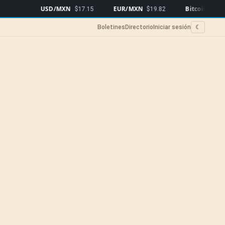
USD/MXN
EUR/MXN
Bitcoin
$17.15
$19.82
$65,035
▲0.1
Boletines
Directorio
Iniciar sesión
☾