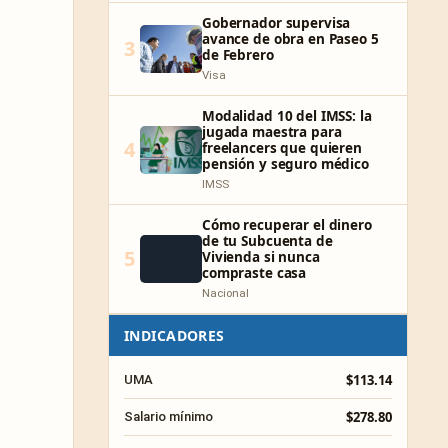
Gobernador supervisa
avance de obra en Paseo 5
3
de Febrero
Visa
Modalidad 10 del IMSS: la
jugada maestra para
4
freelancers que quieren
pensión y seguro médico
IMSS
Cómo recuperar el dinero
de tu Subcuenta de
5
Vivienda si nunca
compraste casa
Nacional
INDICADORES
$113.14
UMA
$278.80
Salario mínimo