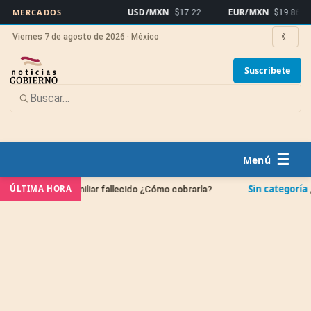
USD/MXN
EUR/MXN
B
MERCADOS
$17.22
$19.86
☾
Viernes 7 de agosto de 2026 · México
Suscríbete
☰
Sin categoría
ÚLTIMA HORA
 un familiar fallecido ¿Cómo cobrarla?
¿Cuándo se b