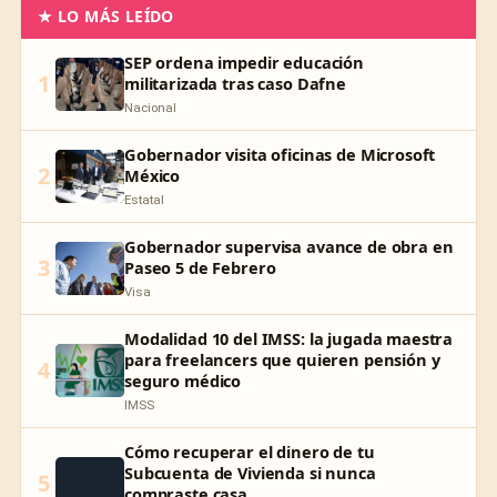
★ LO MÁS LEÍDO
SEP ordena impedir educación
1
militarizada tras caso Dafne
Nacional
Gobernador visita oficinas de Microsoft
2
México
Estatal
Gobernador supervisa avance de obra en
3
Paseo 5 de Febrero
Visa
Modalidad 10 del IMSS: la jugada maestra
para freelancers que quieren pensión y
4
seguro médico
IMSS
Cómo recuperar el dinero de tu
Subcuenta de Vivienda si nunca
5
compraste casa