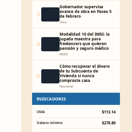
Gobernador supervisa
avance de obra en Paseo 5
3
de Febrero
Visa
Modalidad 10 del IMSS: la
jugada maestra para
4
freelancers que quieren
pensión y seguro médico
IMSS
Cómo recuperar el dinero
de tu Subcuenta de
5
Vivienda si nunca
compraste casa
Nacional
INDICADORES
$113.14
UMA
$278.80
Salario mínimo