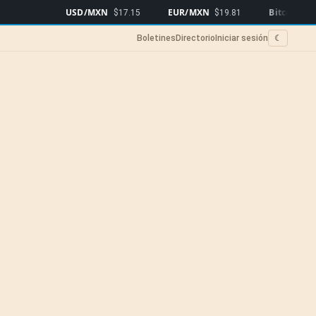
USD/MXN
EUR/MXN
Bitcoin
$17.15
$19.81
$64,895
▼0
Boletines
Directorio
Iniciar sesión
☾