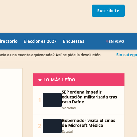
Suscríbete
irectorio
Elecciones 2027
Encuestas
EN VIVO
Sin categoría
equivocada? Así se pide la devolución
IPAB: qué pasa
★ LO MÁS LEÍDO
SEP ordena impedir
educación militarizada tras
1
caso Dafne
Nacional
Gobernador visita oficinas
2
de Microsoft México
Estatal