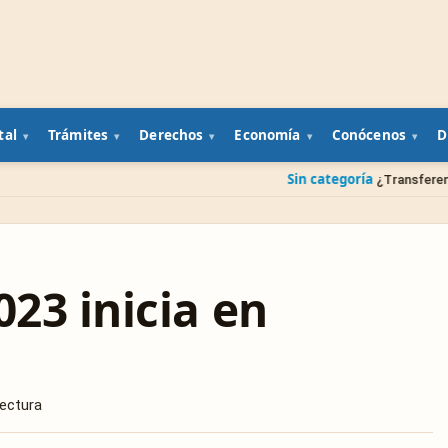
tal
Trámites
Derechos
Economía
Conócenos
D
Sin categoría
¿Transferencia a una cuenta 
023 inicia en
lectura