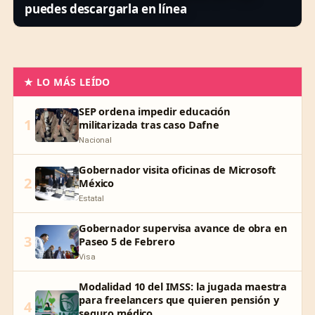
puedes descargarla en línea
★ LO MÁS LEÍDO
SEP ordena impedir educación
1
militarizada tras caso Dafne
Nacional
Gobernador visita oficinas de Microsoft
2
México
Estatal
Gobernador supervisa avance de obra en
3
Paseo 5 de Febrero
Visa
Modalidad 10 del IMSS: la jugada maestra
para freelancers que quieren pensión y
4
seguro médico