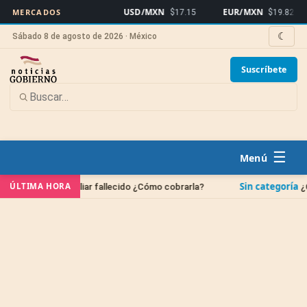
USD/MXN
EUR/MXN
B
MERCADOS
$17.15
$19.82
☾
Sábado 8 de agosto de 2026 · México
Suscríbete
☰
Sin categoría
ÚLTIMA HORA
 un familiar fallecido ¿Cómo cobrarla?
¿Cuándo se b