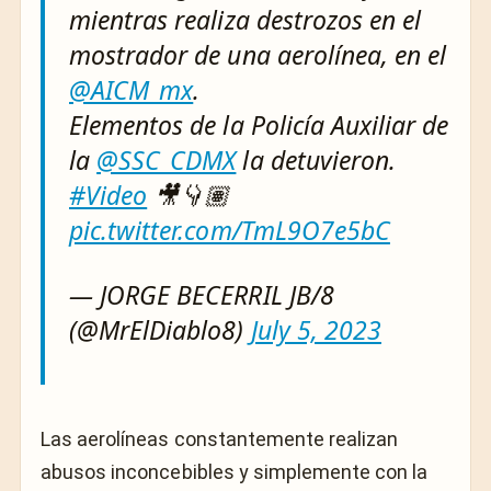
mientras realiza destrozos en el
mostrador de una aerolínea, en el
@AICM_mx
.
Elementos de la Policía Auxiliar de
la
@SSC_CDMX
la detuvieron.
#Video
🎥👇🏽
pic.twitter.com/TmL9O7e5bC
— JORGE BECERRIL JB/8
(@MrElDiablo8)
July 5, 2023
Las aerolíneas constantemente realizan
abusos inconcebibles y simplemente con la