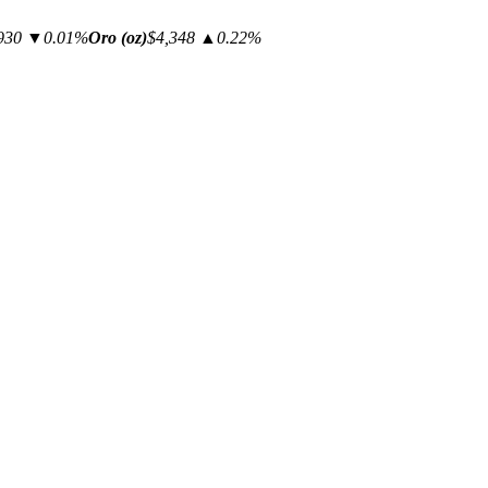
930
▼0.01%
Oro (oz)
$4,348
▲0.22%