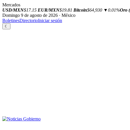
Mercados
USD/MXN
$17.15
EUR/MXN
$19.81
Bitcoin
$64,930
▼0.01%
Oro (
Domingo 9 de agosto de 2026 · México
Boletines
Directorio
Iniciar sesión
☾