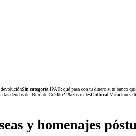
a devolución
Sin categoría
IPAB: qué pasa con tu dinero si tu banco quie
 las deudas del Buró de Crédito? Plazos reales
Cultural
Vacaciones dig
eseas y homenajes póst