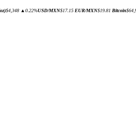
oz)
$4,348
▲0.22%
USD/MXN
$17.15
EUR/MXN
$19.81
Bitcoin
$64,