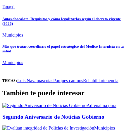
Estatal
Autos chocolate: Requisitos y cómo legalizarlos según el decreto vigente
(2026)
Municipios
Más que tratar, coordinar: el papel estratégico del Médico Internista en tu
salud
Municipios
Luis Nava
mascotas
Parques caninos
Rehabilitar
tenencia
TEMAS:
También te puede interesar
Adrenalina pura
Segundo Aniversario de Noticias Gobierno
Municipios