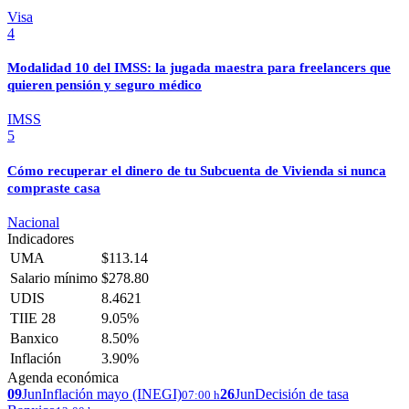
Visa
4
Modalidad 10 del IMSS: la jugada maestra para freelancers que
quieren pensión y seguro médico
IMSS
5
Cómo recuperar el dinero de tu Subcuenta de Vivienda si nunca
compraste casa
Nacional
Indicadores
UMA
$113.14
Salario mínimo
$278.80
UDIS
8.4621
TIIE 28
9.05%
Banxico
8.50%
Inflación
3.90%
Agenda económica
09
Jun
Inflación mayo (INEGI)
26
Jun
Decisión de tasa
07:00 h