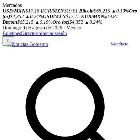
Mercados
USD/MXN
$17.15
EUR/MXN
$19.81
Bitcoin
$65,215
▲0.19%
Oro
(oz)
$4,352
▲0.24%
USD/MXN
$17.15
EUR/MXN
$19.81
Bitcoin
$65,215
▲0.19%
Oro (oz)
$4,352
▲0.24%
Domingo 9 de agosto de 2026 · México
Boletines
Directorio
Iniciar sesión
☾
Suscríbete