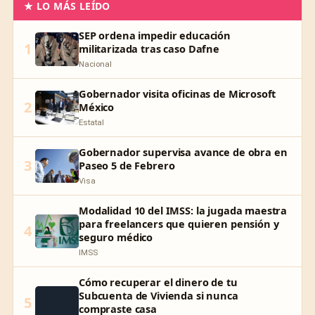
★ LO MÁS LEÍDO
SEP ordena impedir educación
1
militarizada tras caso Dafne
Nacional
Gobernador visita oficinas de Microsoft
2
México
Estatal
Gobernador supervisa avance de obra en
3
Paseo 5 de Febrero
Visa
Modalidad 10 del IMSS: la jugada maestra
para freelancers que quieren pensión y
4
seguro médico
IMSS
Cómo recuperar el dinero de tu
Subcuenta de Vivienda si nunca
5
compraste casa