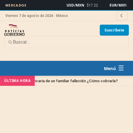
USD/MXN
EUR/MXN
MERCADOS
$17.22
$19.
☾
Viernes 7 de agosto de 2026 · México
Suscríbete
☰
ría
Sin c
ÚLTIMA HORA
Cuenta bancaria de un familiar fallecido ¿Cómo cobrarla?