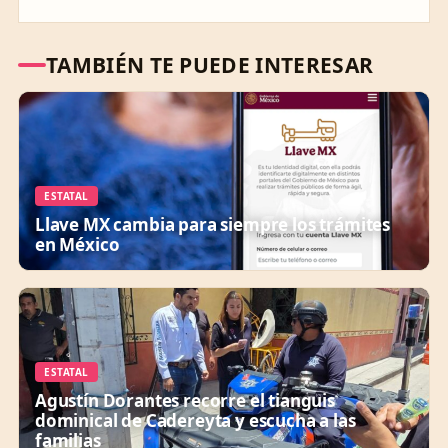
TAMBIÉN TE PUEDE INTERESAR
ESTATAL
Llave MX cambia para siempre los trámites
en México
ESTATAL
Agustín Dorantes recorre el tianguis
dominical de Cadereyta y escucha a las
familias