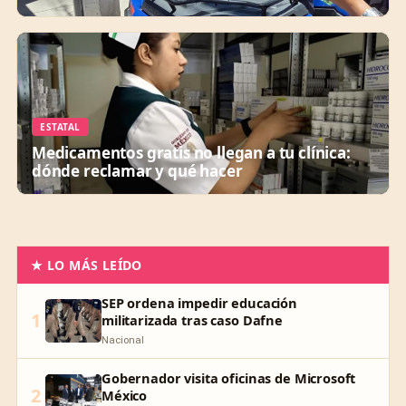
ESTATAL
Medicamentos gratis no llegan a tu clínica:
dónde reclamar y qué hacer
★ LO MÁS LEÍDO
SEP ordena impedir educación
1
militarizada tras caso Dafne
Nacional
Gobernador visita oficinas de Microsoft
2
México