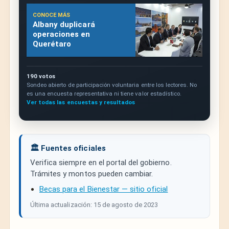
CONOCE MÁS
Albany duplicará
operaciones en
Querétaro
190 votos
Sondeo abierto de participación voluntaria entre los lectores. No
es una encuesta representativa ni tiene valor estadístico.
Ver todas las encuestas y resultados
🏛️ Fuentes oficiales
Verifica siempre en el portal del gobierno.
Trámites y montos pueden cambiar.
Becas para el Bienestar — sitio oficial
Última actualización: 15 de agosto de 2023