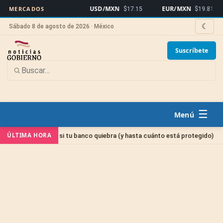
USD/MXN
EUR/MXN
Bi
MERCADOS
$17.15
$19.81
☾
Sábado 8 de agosto de 2026 · México
Suscríbete
☰
Sin cat
ÚLTIMA HORA
inero si tu banco quiebra (y hasta cuánto está protegido)