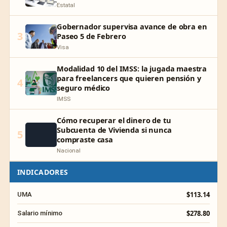
Estatal
Gobernador supervisa avance de obra en
3
Paseo 5 de Febrero
Visa
Modalidad 10 del IMSS: la jugada maestra
para freelancers que quieren pensión y
4
seguro médico
IMSS
Cómo recuperar el dinero de tu
Subcuenta de Vivienda si nunca
5
compraste casa
Nacional
INDICADORES
$113.14
UMA
$278.80
Salario mínimo