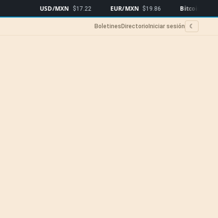
USD/MXN
EUR/MXN
Bitcoin
$17.22
$19.86
$64,226
▼0.61
Boletines
Directorio
Iniciar sesión
☾