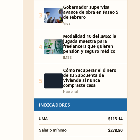
Gobernador supervisa
avance de obra en Paseo 5
3
de Febrero
Visa
Modalidad 10 del IMSS: la
jugada maestra para
4
freelancers que quieren
pensión y seguro médico
IMSS
Cómo recuperar el dinero
de tu Subcuenta de
5
Vivienda si nunca
compraste casa
Nacional
INDICADORES
$113.14
UMA
$278.80
Salario mínimo