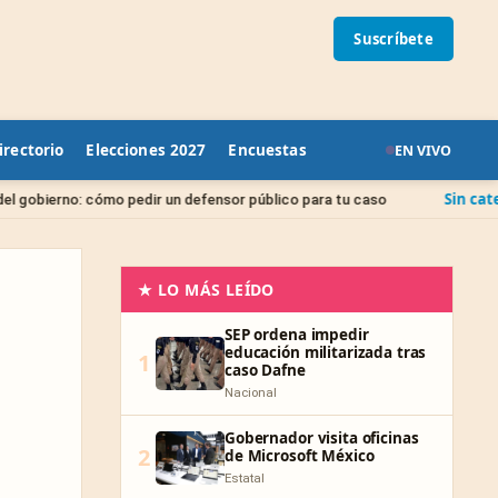
Suscríbete
irectorio
Elecciones 2027
Encuestas
EN VIVO
Sin categoría
dir un defensor público para tu caso
Juicio de Amp
★ LO MÁS LEÍDO
SEP ordena impedir
educación militarizada tras
1
caso Dafne
Nacional
Gobernador visita oficinas
2
de Microsoft México
Estatal