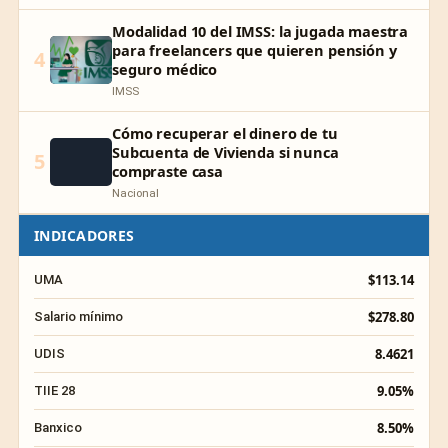
Modalidad 10 del IMSS: la jugada maestra
para freelancers que quieren pensión y
4
seguro médico
IMSS
Cómo recuperar el dinero de tu
Subcuenta de Vivienda si nunca
5
compraste casa
Nacional
INDICADORES
$113.14
UMA
$278.80
Salario mínimo
8.4621
UDIS
9.05%
TIIE 28
8.50%
Banxico