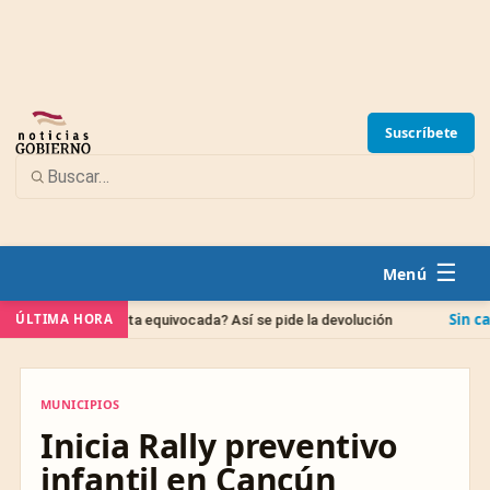
Suscríbete
☰
Sin categoría
ÚLTIMA HORA
a cuenta equivocada? Así se pide la devolución
IPAB
MUNICIPIOS
MUNICIPIOS
Inicia Rally preventivo
infantil en Cancún