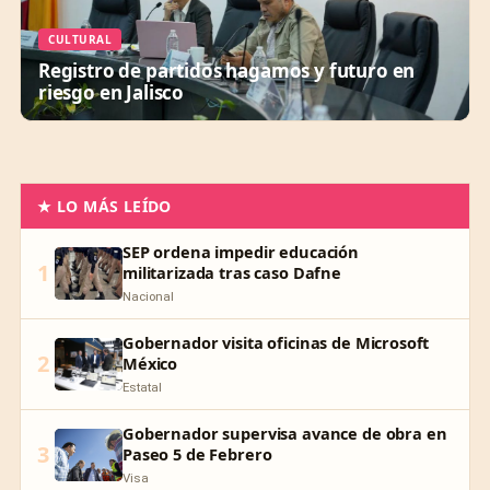
CULTURAL
Registro de partidos hagamos y futuro en
riesgo en Jalisco
★ LO MÁS LEÍDO
SEP ordena impedir educación
1
militarizada tras caso Dafne
Nacional
Gobernador visita oficinas de Microsoft
2
México
Estatal
Gobernador supervisa avance de obra en
3
Paseo 5 de Febrero
Visa