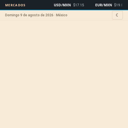
USD/MXN
EUR/MXN
MERCADOS
$17.15
$19.81
☾
Domingo 9 de agosto de 2026 · México