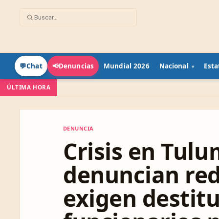
Mundial 2026
Nacional
Esta
💬
Chat
📢
Denuncias
ÚLTIMA HORA
DENUNCIA
DENUNCIA
Crisis en Tul
denuncian red
exigen destit