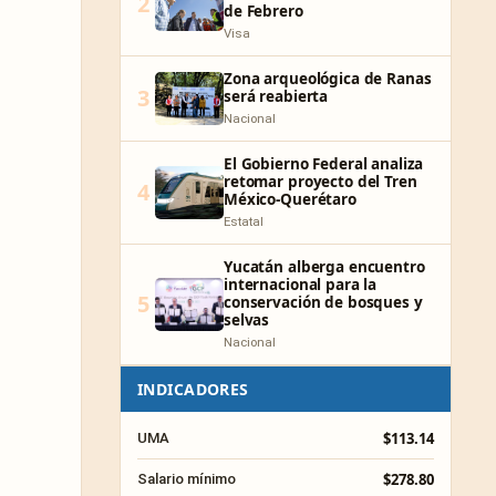
2
de Febrero
Visa
Zona arqueológica de Ranas
3
será reabierta
Nacional
El Gobierno Federal analiza
retomar proyecto del Tren
4
México-Querétaro
Estatal
Yucatán alberga encuentro
internacional para la
5
conservación de bosques y
selvas
Nacional
INDICADORES
$113.14
UMA
$278.80
Salario mínimo