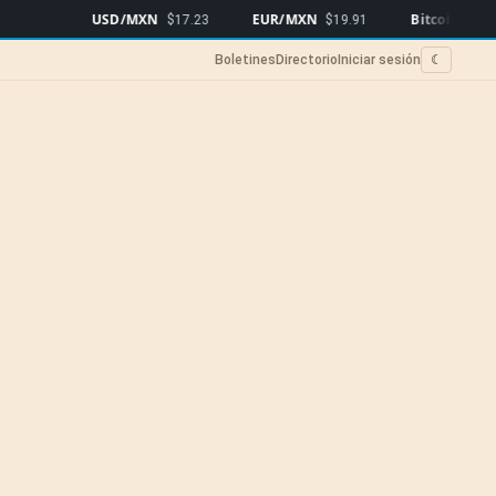
USD/MXN
EUR/MXN
Bitcoin
$17.23
$19.91
$64,572
▲0.69%
Boletines
Directorio
Iniciar sesión
☾