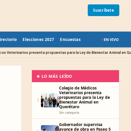
Suscríbete
irectorio
Elecciones 2027
Encuestas
EN VIVO
Sin ca
ta propuestas para la Ley de Bienestar Animal en Querétaro
★ LO MÁS LEÍDO
Colegio de Médicos
Veterinarios presenta
propuestas para la Ley de
1
Bienestar Animal en
Querétaro
Sin categoría
Gobernador supervisa
avance de obra en Paseo 5