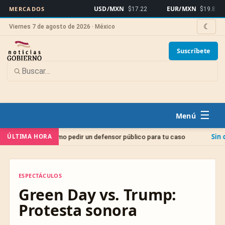
USD/MXN
EUR/MXN
MERCADOS
$17.22
$19.86
☾
Viernes 7 de agosto de 2026 · México
Suscríbete
☰
Sin categoría
ÚLTIMA HORA
rno: cómo pedir un defensor público para tu caso
J
ESPECTÁCULOS
ESPECTÁCULOS
Green Day vs. Trump:
Protesta sonora