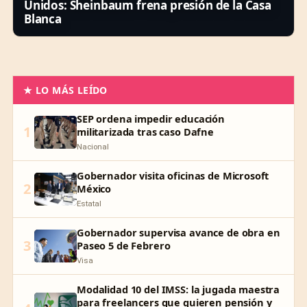
Unidos: Sheinbaum frena presión de la Casa
Blanca
★ LO MÁS LEÍDO
SEP ordena impedir educación
1
militarizada tras caso Dafne
Nacional
Gobernador visita oficinas de Microsoft
2
México
Estatal
Gobernador supervisa avance de obra en
3
Paseo 5 de Febrero
Visa
Modalidad 10 del IMSS: la jugada maestra
para freelancers que quieren pensión y