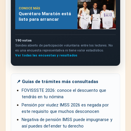
CONOCE MÁS
Querétaro Maratón está
listo para arrancar
190 votos
Sondeo abierto de participación voluntaria entre los lectores. No
es una encuesta representativa ni tiene valor estadístico.
Ver todas las encuestas y resultados
📌 Guías de trámites más consultadas
FOVISSSTE 2026: conoce el descuento que
tendrás en tu nómina
Pensión por viudez IMSS 2026 es negada por
este requisito que muchos desconocen
Negativa de pensión IMSS puede impugnarse y
así puedes defender tu derecho