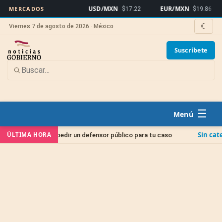
USD/MXN
EUR/MXN
Bi
MERCADOS
$17.22
$19.86
☾
Viernes 7 de agosto de 2026 · México
Suscríbete
☰
Sin categoría
ÚLTIMA HORA
ómo pedir un defensor público para tu caso
Juicio d