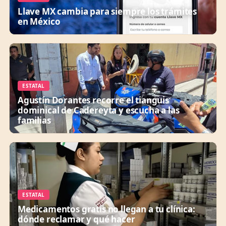
Llave MX cambia para siempre los trámites
en México
ESTATAL
Agustín Dorantes recorre el tianguis
dominical de Cadereyta y escucha a las
familias
ESTATAL
Medicamentos gratis no llegan a tu clínica:
dónde reclamar y qué hacer