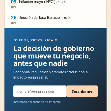
09
Inflación mayo (INEGI)
07:00 h
JUN
26
Decisión de tasa Banxico
13:00 h
JUN
BOLETÍN EJECUTIVO · 7:00 A. M.
La decisión de gobierno
que mueve tu negocio,
antes que nadie
Economía, regulación y trámites traducidos a
impacto empresarial.
Suscribirme
Información responsable e imparcial.