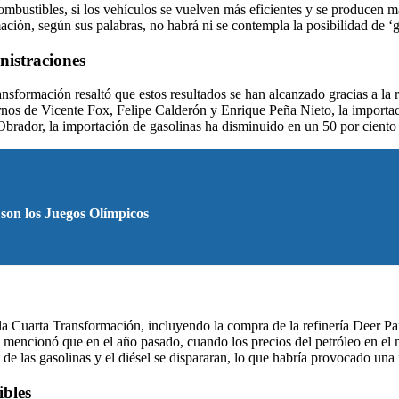
ustibles, si los vehículos se vuelven más eficientes y se producen más
ación, según sus palabras, no habrá ni se contempla la posibilidad de ‘g
nistraciones
formación resaltó que estos resultados se han alcanzado gracias a la r
iernos de Vicente Fox, Felipe Calderón y Enrique Peña Nieto, la importa
brador, la importación de gasolinas ha disminuido en un 50 por ciento
son los Juegos Olímpicos
 Cuarta Transformación, incluyendo la compra de la refinería Deer Park 
 mencionó que en el año pasado, cuando los precios del petróleo en e
s de las gasolinas y el diésel se dispararan, lo que habría provocado una
ibles