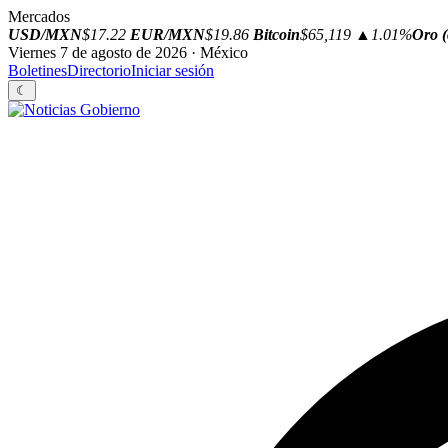
Mercados
USD/MXN
$17.22
EUR/MXN
$19.86
Bitcoin
$65,119
▲1.01%
Oro (
Viernes 7 de agosto de 2026 · México
Boletines
Directorio
Iniciar sesión
☾