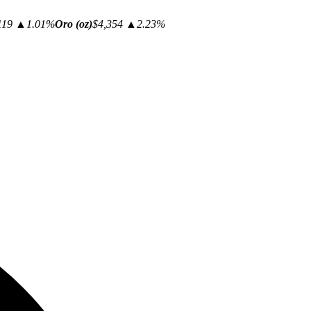
119
▲1.01%
Oro (oz)
$4,354
▲2.23%