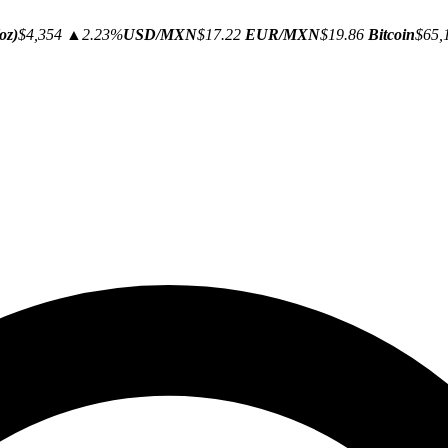
oz)
$4,354
▲2.23%
USD/MXN
$17.22
EUR/MXN
$19.86
Bitcoin
$65,