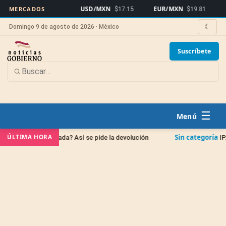
USD/MXN
EUR/MXN
Bitcoi
MERCADOS
$17.15
$19.81
☾
Domingo 9 de agosto de 2026 · México
Suscríbete
☰
Sin categoría
ÚLTIMA HORA
ocada? Así se pide la devolución
IPAB: qué pasa con