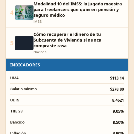
Modalidad 10 del IMSS: la jugada maestra
para freelancers que quieren pensión y
4
seguro médico
IMSS
Cómo recuperar el dinero de tu
Subcuenta de Vivienda si nunca
5
compraste casa
Nacional
INDICADORES
$113.14
UMA
$278.80
Salario mínimo
8.4621
UDIS
9.05%
TIIE 28
8.50%
Banxico
3.90%
Inflación