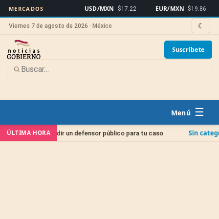
USD/MXN
EUR/MXN
Bit
MERCADOS
$17.22
$19.86
☾
Viernes 7 de agosto de 2026 · México
Suscríbete
☰
Sin categoría
ÚLTIMA HORA
o pedir un defensor público para tu caso
Juicio de 