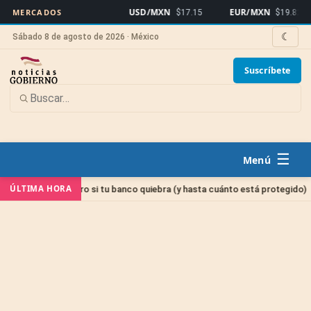
USD/MXN
EUR/MXN
MERCADOS
$17.15
$19.82
☾
Sábado 8 de agosto de 2026 · México
Suscríbete
☰
Sin 
ÚLTIMA HORA
tu dinero si tu banco quiebra (y hasta cuánto está protegido)