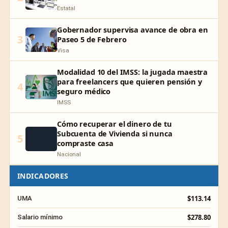
Estatal
Gobernador supervisa avance de obra en
3
Paseo 5 de Febrero
Visa
Modalidad 10 del IMSS: la jugada maestra
para freelancers que quieren pensión y
4
seguro médico
IMSS
Cómo recuperar el dinero de tu
Subcuenta de Vivienda si nunca
5
compraste casa
Nacional
INDICADORES
$113.14
UMA
$278.80
Salario mínimo