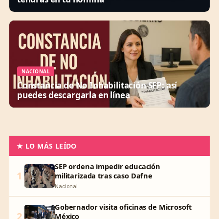
NACIONAL
Constancia de No Inhabilitación SFP: así
puedes descargarla en línea
★ LO MÁS LEÍDO
SEP ordena impedir educación
1
militarizada tras caso Dafne
Nacional
Gobernador visita oficinas de Microsoft
2
México