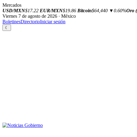
Mercados
USD/MXN
$17.22
EUR/MXN
$19.86
Bitcoin
$64,440
▼0.60%
Oro (
Viernes 7 de agosto de 2026 · México
Boletines
Directorio
Iniciar sesión
☾