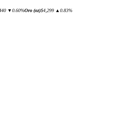
440
▼0.60%
Oro (oz)
$4,299
▲0.83%