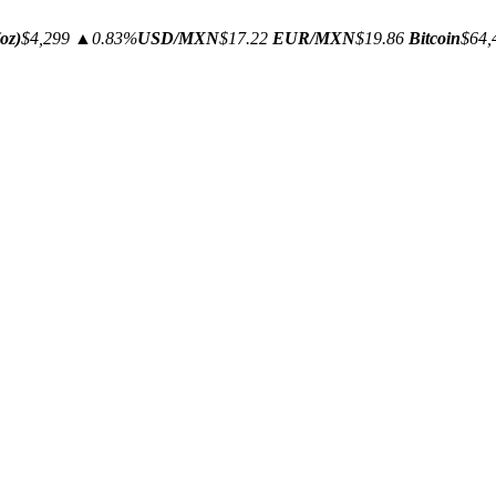
oz)
$4,299
▲0.83%
USD/MXN
$17.22
EUR/MXN
$19.86
Bitcoin
$64,