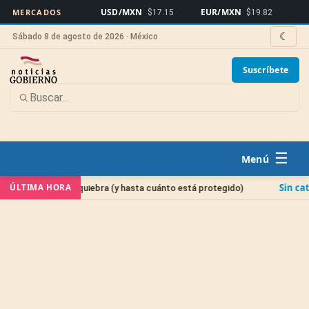
USD/MXN
EUR/MXN
Bitcoin
MERCADOS
$17.15
$19.82
$6
☾
Sábado 8 de agosto de 2026 · México
Suscríbete
☰
Sin categoría
ÚLTIMA HORA
quiebra (y hasta cuánto está protegido)
Cuenta banca