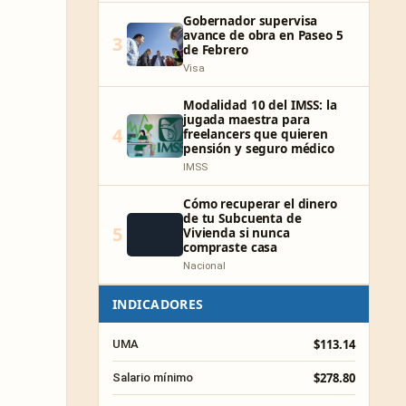
Gobernador supervisa
avance de obra en Paseo 5
3
de Febrero
Visa
Modalidad 10 del IMSS: la
jugada maestra para
4
freelancers que quieren
pensión y seguro médico
IMSS
Cómo recuperar el dinero
de tu Subcuenta de
5
Vivienda si nunca
compraste casa
Nacional
INDICADORES
$113.14
UMA
$278.80
Salario mínimo