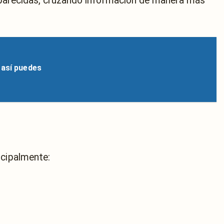
aparecidas, cruzando información de manera más
 así puedes
ncipalmente: