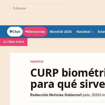
Mundial 2026
Nacional
Esta
💬
Chat
📢
Denuncias
ÚLTIMA HORA
TRAMITES
TRAMITES
CURP biométri
para qué sirv
Redacción Noticias Gobierno
8 junio, 2026
5 m