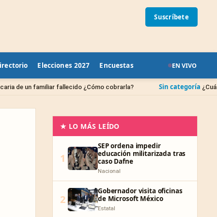
Suscríbete
irectorio
Elecciones 2027
Encuestas
EN VIVO
Sin categoría
ar fallecido ¿Cómo cobrarla?
¿Cuándo se borran las 
★ LO MÁS LEÍDO
SEP ordena impedir
educación militarizada tras
1
caso Dafne
Nacional
Gobernador visita oficinas
2
de Microsoft México
Estatal