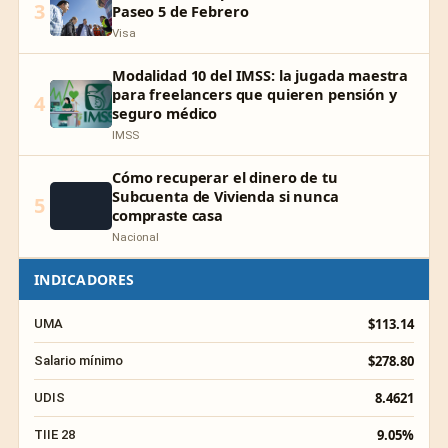
3
Paseo 5 de Febrero
Visa
Modalidad 10 del IMSS: la jugada maestra
para freelancers que quieren pensión y
4
seguro médico
IMSS
Cómo recuperar el dinero de tu
Subcuenta de Vivienda si nunca
5
compraste casa
Nacional
INDICADORES
$113.14
UMA
$278.80
Salario mínimo
8.4621
UDIS
9.05%
TIIE 28