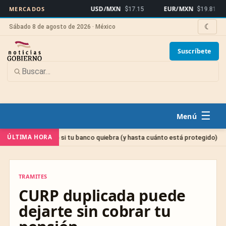
USD/MXN
EUR/MXN
Bi
MERCADOS
$17.15
$19.81
☾
Sábado 8 de agosto de 2026 · México
Suscríbete
☰
Sin cat
ÚLTIMA HORA
dinero si tu banco quiebra (y hasta cuánto está protegido)
TRAMITES
TRAMITES
CURP duplicada puede
dejarte sin cobrar tu