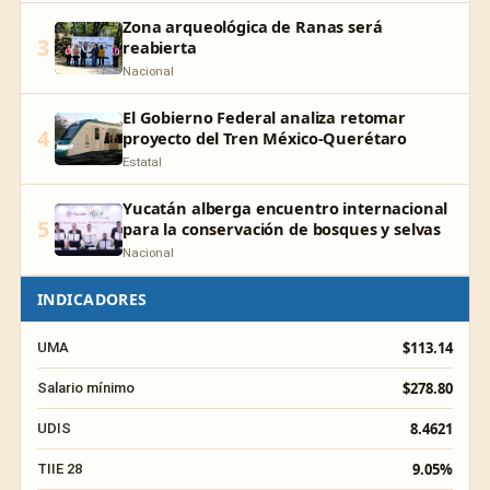
Zona arqueológica de Ranas será
3
reabierta
Nacional
El Gobierno Federal analiza retomar
4
proyecto del Tren México-Querétaro
Estatal
Yucatán alberga encuentro internacional
5
para la conservación de bosques y selvas
Nacional
INDICADORES
$113.14
UMA
$278.80
Salario mínimo
8.4621
UDIS
9.05%
TIIE 28