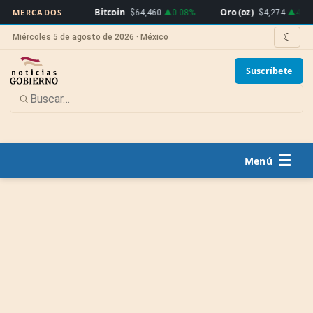
MXN
Bitcoin
Oro (oz)
MERCADOS
$19.91
$64,460
▲0.08%
$4,274
▲4.32%
☾
Miércoles 5 de agosto de 2026 · México
Suscríbete
☰