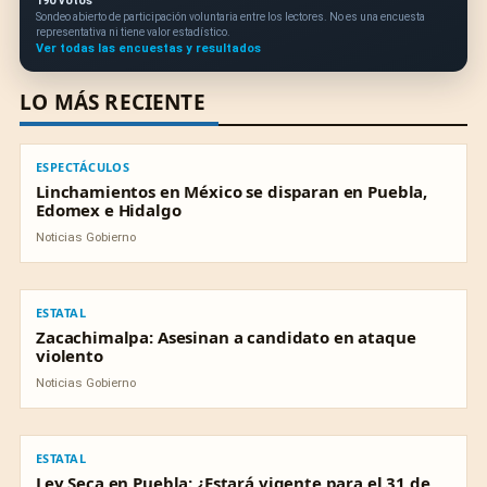
190 votos
Sondeo abierto de participación voluntaria entre los lectores. No es una encuesta
representativa ni tiene valor estadístico.
Ver todas las encuestas y resultados
LO MÁS RECIENTE
ESPECTÁCULOS
ESPECTÁCULOS
Linchamientos en México se disparan en Puebla,
Edomex e Hidalgo
Noticias Gobierno
ESTATAL
ESTATAL
Zacachimalpa: Asesinan a candidato en ataque
violento
Noticias Gobierno
ESTATAL
ESTATAL
Ley Seca en Puebla: ¿Estará vigente para el 31 de