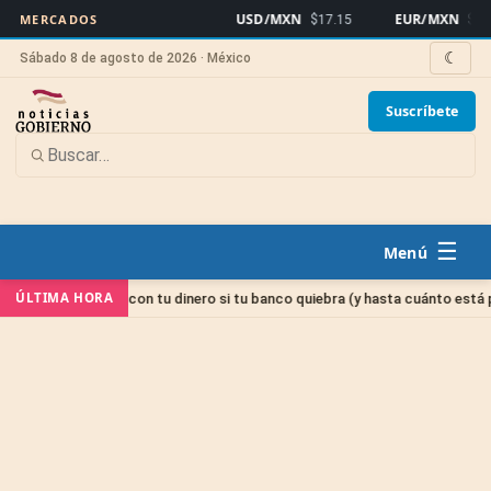
USD/MXN
EUR/MXN
MERCADOS
$17.15
$19.8
☾
Sábado 8 de agosto de 2026 · México
Suscríbete
☰
ÚLTIMA HORA
B: qué pasa con tu dinero si tu banco quiebra (y hasta cuánto está proteg