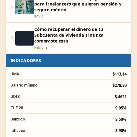
para freelancers que quieren pensión y
4
seguro médico
IMSS
Cómo recuperar el dinero de tu
Subcuenta de Vivienda si nunca
5
compraste casa
Nacional
INDICADORES
$113.14
UMA
$278.80
Salario mínimo
8.4621
UDIS
9.05%
TIIE 28
8.50%
Banxico
3.90%
Inflación