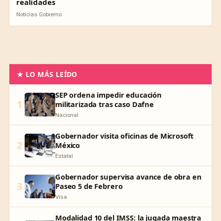
realidades
Noticias Gobierno
★ LO MÁS LEÍDO
SEP ordena impedir educación
1
militarizada tras caso Dafne
Nacional
Gobernador visita oficinas de Microsoft
2
México
Estatal
Gobernador supervisa avance de obra en
3
Paseo 5 de Febrero
Visa
Modalidad 10 del IMSS: la jugada maestra