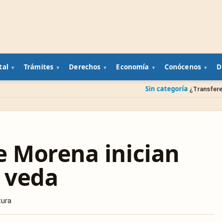
tal
Trámites
Derechos
Economía
Conócenos
D
Sin categoría
¿Transferencia a una cuenta e
e Morena inician
 veda
tura