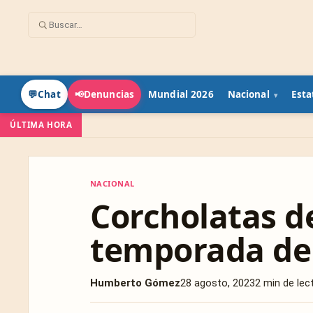
Mundial 2026
Nacional
Esta
💬
Chat
📢
Denuncias
ÚLTIMA HORA
NACIONAL
NACIONAL
Corcholatas d
temporada de
Humberto Gómez
28 agosto, 2023
2 min de lec