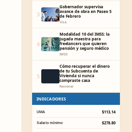
Gobernador supervisa
avance de obra en Paseo 5
3
de Febrero
Visa
Modalidad 10 del IMSS: la
jugada maestra para
4
freelancers que quieren
pensión y seguro médico
IMSS
Cómo recuperar el dinero
de tu Subcuenta de
5
Vivienda si nunca
compraste casa
Nacional
INDICADORES
$113.14
UMA
$278.80
Salario mínimo