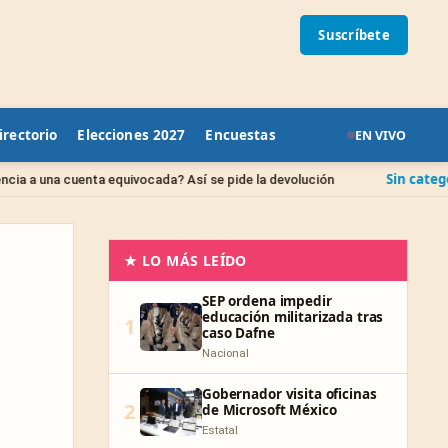
Suscríbete
irectorio
Elecciones 2027
Encuestas
EN VIVO
Sin categoría
quivocada? Así se pide la devolución
IPAB: qué pasa
★ LO MÁS LEÍDO
SEP ordena impedir
educación militarizada tras
1
caso Dafne
Nacional
Gobernador visita oficinas
2
de Microsoft México
Estatal