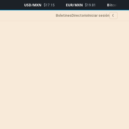
USD/MXN
EUR/MXN
Bitcoin
$17.15
$19.81
$64,997
▲0.0
Boletines
Directorio
Iniciar sesión
☾