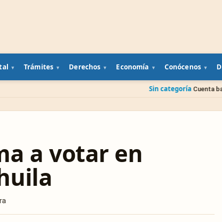
tal
Trámites
Derechos
Economía
Conócenos
D
Sin categoría
Cuenta bancaria de un famil
a a votar en
huila
ra