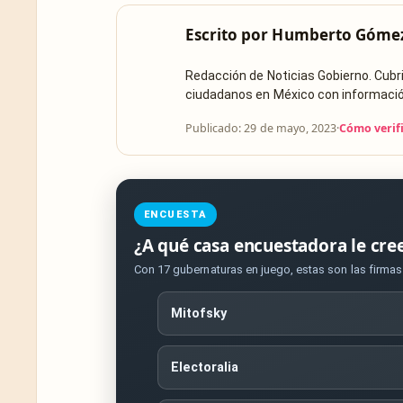
Escrito por
Humberto Góme
Redacción de Noticias Gobierno. Cub
ciudadanos en México con información 
Publicado: 29 de mayo, 2023
·
Cómo verif
ENCUESTA
¿A qué casa encuestadora le cre
Con 17 gubernaturas en juego, estas son las firma
Mitofsky
Electoralia