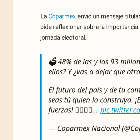
La
Coparmex
envió un mensaje titulad
pide reflexionar sobre la importancia
jornada electoral.
🗳️ 48% de las y los 93 mill
ellos? Y ¿vas a dejar que otro
El futuro del país y de tu 
seas tú quien lo construya. ¡
fuerzas! 🙋‍♀️🙋‍♂️…
pic.twitter
— Coparmex Nacional (@C