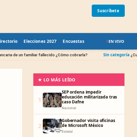
Suscríbete
irectorio
Elecciones 2027
Encuestas
EN VIVO
Sin categoría
iar fallecido ¿Cómo cobrarla?
¿Cuándo se borran las
★ LO MÁS LEÍDO
SEP ordena impedir
educación militarizada tras
1
caso Dafne
Nacional
Gobernador visita oficinas
2
de Microsoft México
Estatal