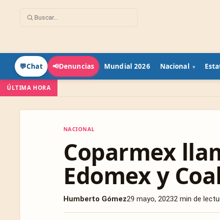
Mundial 2026
Nacional
Esta
💬
Chat
📢
Denuncias
ÚLTIMA HORA
NACIONAL
NACIONAL
Coparmex llam
Edomex y Coa
Humberto Gómez
29 mayo, 2023
2 min de lectu