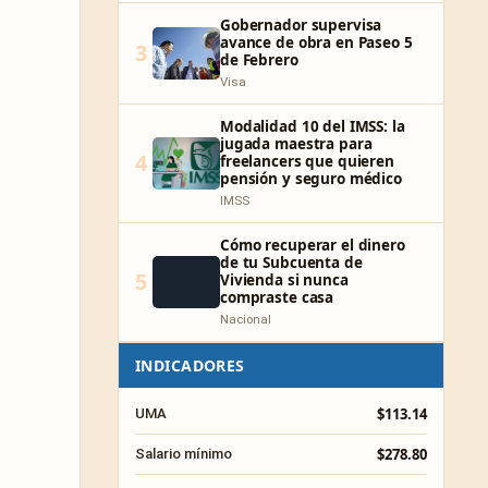
Gobernador supervisa
avance de obra en Paseo 5
3
de Febrero
Visa
Modalidad 10 del IMSS: la
jugada maestra para
4
freelancers que quieren
pensión y seguro médico
IMSS
Cómo recuperar el dinero
de tu Subcuenta de
5
Vivienda si nunca
compraste casa
Nacional
INDICADORES
$113.14
UMA
$278.80
Salario mínimo