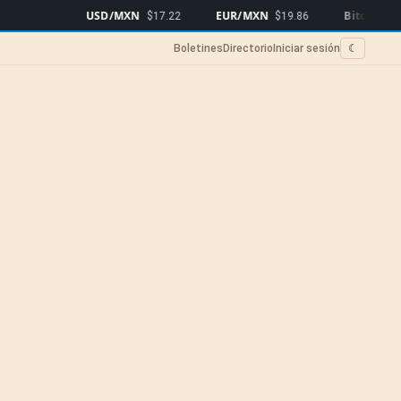
USD/MXN
EUR/MXN
Bitcoin
$17.22
$19.86
$64,920
▲0
Boletines
Directorio
Iniciar sesión
☾