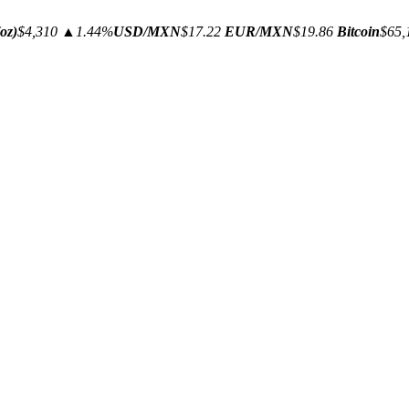
oz)
$4,310
▲1.44%
USD/MXN
$17.22
EUR/MXN
$19.86
Bitcoin
$65,