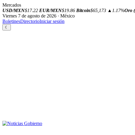
Mercados
USD/MXN
$17.22
EUR/MXN
$19.86
Bitcoin
$65,173
▲1.17%
Oro (
Viernes 7 de agosto de 2026 · México
Boletines
Directorio
Iniciar sesión
☾