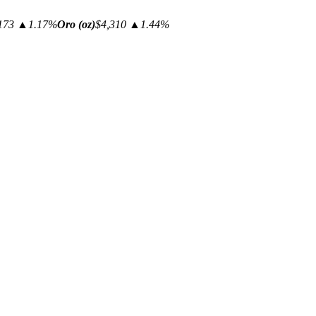
173
▲1.17%
Oro (oz)
$4,310
▲1.44%