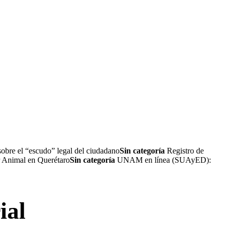
sobre el “escudo” legal del ciudadano
Sin categoría
Registro de
r Animal en Querétaro
Sin categoría
UNAM en línea (SUAyED):
ial