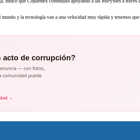
, indicó que Coparmex continuará apoyando a las MiPyMes a través de 
 mundo y la tecnología van a una velocidad muy rápida y tenemos que es
n acto de corrupción?
enuncia — con fotos,
y la comunidad puede
idad →