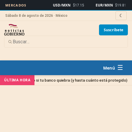
USD/MXN
EUR/MXN
Bi
MERCADOS
$17.15
$19.81
☾
Sábado 8 de agosto de 2026 · México
Suscríbete
☰
Sin ca
ÚLTIMA HORA
dinero si tu banco quiebra (y hasta cuánto está protegido)