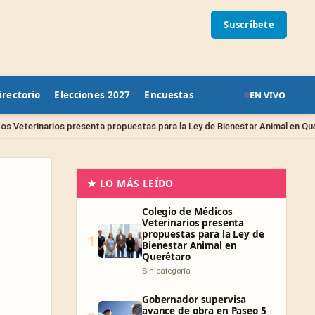
Suscríbete
irectorio
Elecciones 2027
Encuestas
EN VIVO
Sin 
nta propuestas para la Ley de Bienestar Animal en Querétaro
★ LO MÁS LEÍDO
Colegio de Médicos
Veterinarios presenta
propuestas para la Ley de
1
Bienestar Animal en
Querétaro
Sin categoría
Gobernador supervisa
avance de obra en Paseo 5