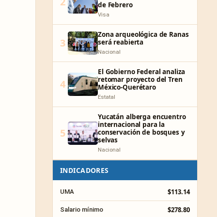
2
de Febrero
Visa
Zona arqueológica de Ranas
3
será reabierta
Nacional
El Gobierno Federal analiza
retomar proyecto del Tren
4
México-Querétaro
Estatal
Yucatán alberga encuentro
internacional para la
5
conservación de bosques y
selvas
Nacional
INDICADORES
$113.14
UMA
$278.80
Salario mínimo