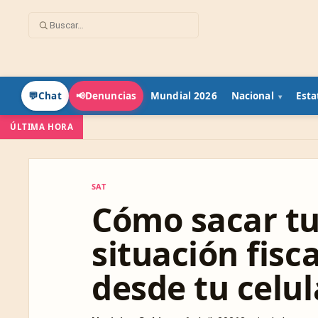
Mundial 2026
Nacional
Esta
💬
Chat
📢
Denuncias
ÚLTIMA HORA
SAT
SAT
Cómo sacar tu
situación fisc
desde tu celul