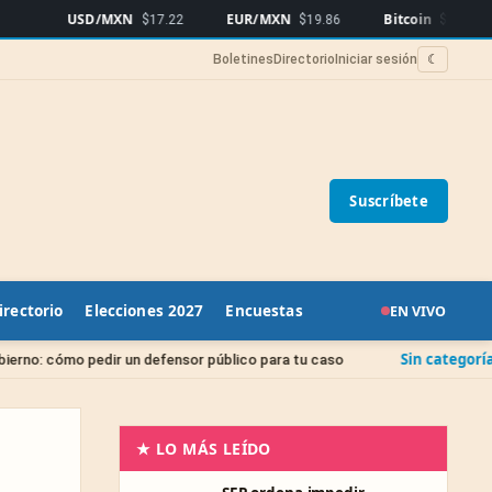
USD/MXN
EUR/MXN
Bitcoin
$17.22
$19.86
$64,691
▼0.05%
Boletines
Directorio
Iniciar sesión
☾
Suscríbete
irectorio
Elecciones 2027
Encuestas
EN VIVO
Sin categoría
 un defensor público para tu caso
Juicio de Amparo: 
★ LO MÁS LEÍDO