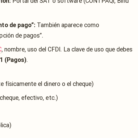
ión:
Portal del SAT o software (CONTPAQi, Bind
to de pago”:
También aparece como
ción de pagos”.
C
, nombre, uso del CFDI. La clave de uso que debes
1 (Pagos)
.
e físicamente el dinero o el cheque)
heque, efectivo, etc.)
lica)