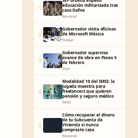
SEP ordena impedir
educación militarizada tras
1
caso Dafne
Nacional
Gobernador visita oficinas
2
de Microsoft México
Estatal
Gobernador supervisa
avance de obra en Paseo 5
3
de Febrero
Visa
Modalidad 10 del IMSS: la
jugada maestra para
4
freelancers que quieren
pensión y seguro médico
IMSS
Cómo recuperar el dinero
de tu Subcuenta de
5
Vivienda si nunca
compraste casa
Nacional